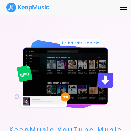
KeepMusic YouTube Music